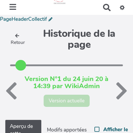
R
e
PageHeaderCollectif
c
h
Historique de la
e
page
Retour
r
c
h
e
r
Version N°1 du 24 juin 20 à
14:39 par WikiAdmin
Version actuelle
Aperçu de
Afficher le
Modifs apportées