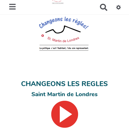
R
e
c
h
e
r
c
h
e
r
CHANGEONS LES REGLES
Saint Martin de Londres