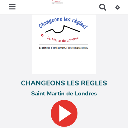
R
e
c
h
e
r
c
h
e
r
CHANGEONS LES REGLES
Saint Martin de Londres