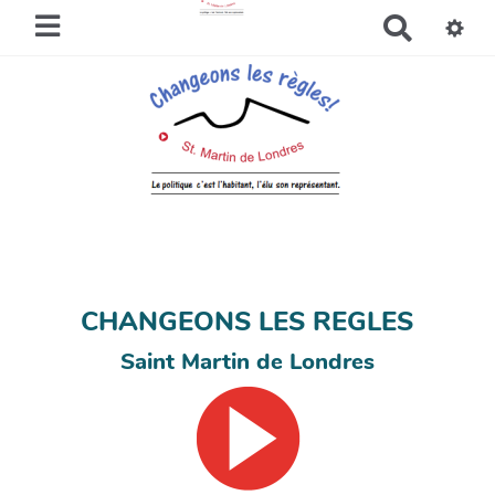
R
e
c
h
e
r
c
h
e
r
CHANGEONS LES REGLES
Saint Martin de Londres