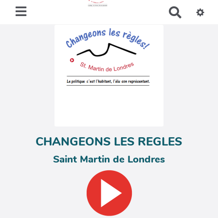
R
e
c
h
e
r
c
h
e
r
CHANGEONS LES REGLES
Saint Martin de Londres