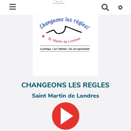
R
e
c
h
e
r
c
h
e
r
CHANGEONS LES REGLES
Saint Martin de Londres