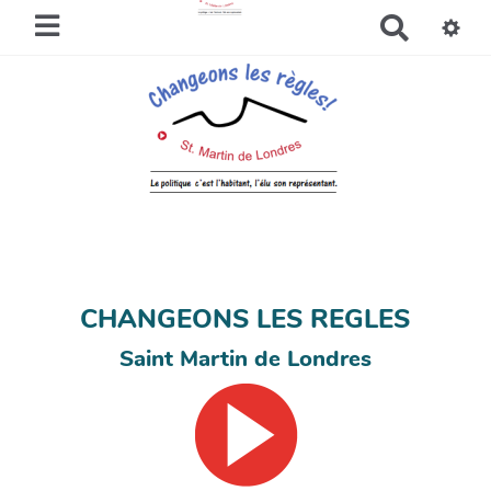
R
e
c
h
e
r
c
h
e
r
CHANGEONS LES REGLES
Saint Martin de Londres