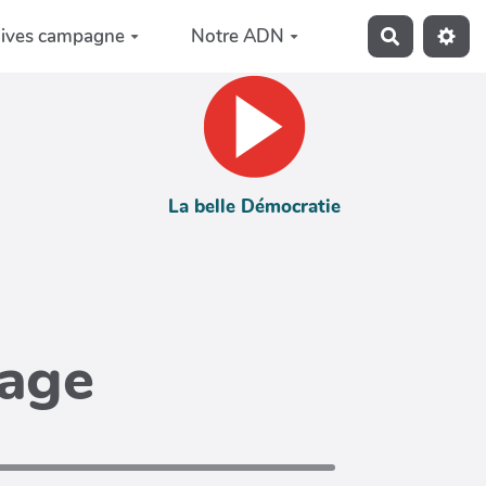
hives campagne
Notre ADN
Recherche
La belle Démocratie
page