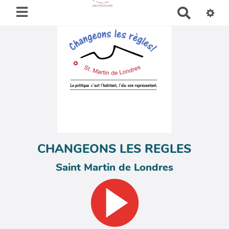
R
e
c
h
e
r
c
h
e
r
CHANGEONS LES REGLES
Saint Martin de Londres