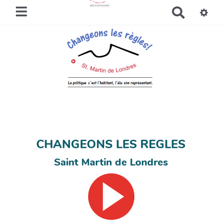
R
e
c
h
e
r
c
h
e
r
CHANGEONS LES REGLES
Saint Martin de Londres