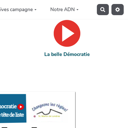
hives campagne
Notre ADN
Recherche
La belle Démocratie