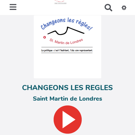
R
e
c
h
e
r
c
h
e
r
CHANGEONS LES REGLES
Saint Martin de Londres