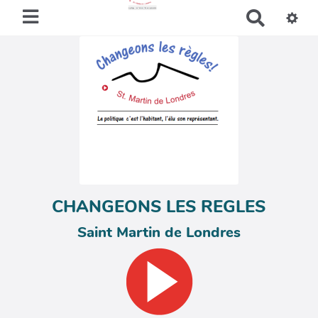
R
e
c
h
e
r
c
h
e
r
CHANGEONS LES REGLES
Saint Martin de Londres