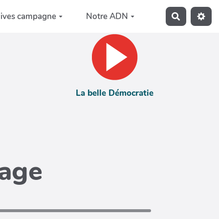
hives campagne
Notre ADN
Recherche
La belle Démocratie
page