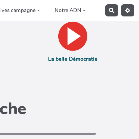
hives campagne
Notre ADN
Recherche
La belle Démocratie
iche