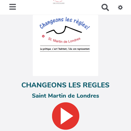
R
e
c
h
e
r
c
h
e
r
CHANGEONS LES REGLES
Saint Martin de Londres