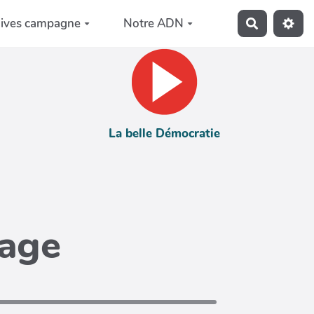
hives campagne
Notre ADN
Recherche
La belle Démocratie
page