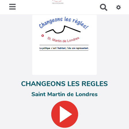
R
e
c
h
e
r
c
h
e
r
CHANGEONS LES REGLES
Saint Martin de Londres