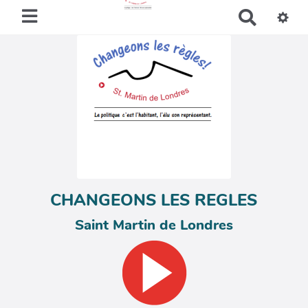
R
e
c
h
e
r
c
h
e
r
CHANGEONS LES REGLES
Saint Martin de Londres