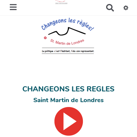
R
e
c
h
e
r
c
h
e
r
CHANGEONS LES REGLES
Saint Martin de Londres