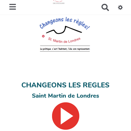
R
e
c
h
e
r
c
h
e
r
CHANGEONS LES REGLES
Saint Martin de Londres