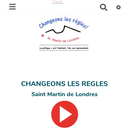
R
e
c
h
e
r
c
h
e
r
CHANGEONS LES REGLES
Saint Martin de Londres