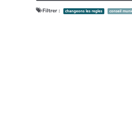
Filtrer :
changeons les regles
conseil muni