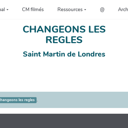
pal
CM filmés
Ressources
@
Arc
CHANGEONS LES
REGLES
Saint Martin de Londres
.
changeons les regles