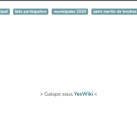
cipal
liste participative
municipales 2020
saint martin de londres
> Galope sous
YesWiki
<