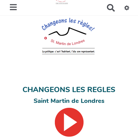
R
e
c
h
e
r
c
h
e
r
CHANGEONS LES REGLES
Saint Martin de Londres