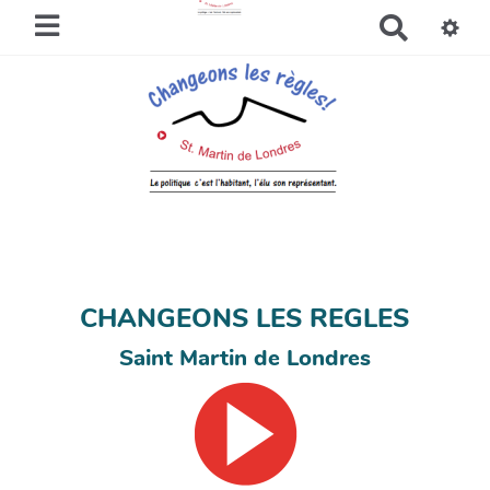
R
e
c
h
e
r
c
h
e
r
CHANGEONS LES REGLES
Saint Martin de Londres