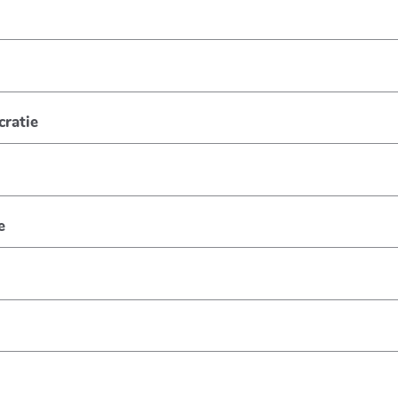
cratie
e